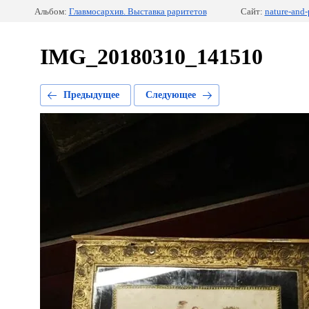
Альбом:
Главмосархив. Выставка раритетов
Сайт:
nature-and-
IMG_20180310_141510
Предыдущее
Следующее